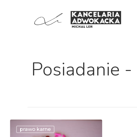
Posiadanie -
Hit enter to search or ESC to close
prawo karne