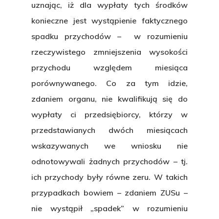
uznając, iż dla wypłaty tych środków
konieczne jest wystąpienie faktycznego
O Kancelarii
spadku przychodów – w rozumieniu
Specjalizacje
rzeczywistego zmniejszenia wysokości
przychodu względem miesiąca
Zasady
porównywanego. Co za tym idzie,
świadczenia u
zdaniem organu, nie kwalifikują się do
wypłaty ci przedsiębiorcy, którzy w
Aktualności
przedstawianych dwóch miesiącach
Kontakt
wskazywanych we wniosku nie
odnotowywali żadnych przychodów – tj.
ich przychody były równe zeru. W takich
O Kancelarii
przypadkach bowiem – zdaniem ZUSu –
nie wystąpił „spadek” w rozumieniu
Specjalizacje