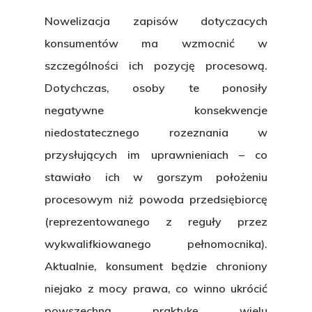
Nowelizacja zapisów dotyczacych
konsumentów ma wzmocnić w
O Kancelarii
szczególności ich pozycję procesową.
Dotychczas, osoby te ponosiły
Specjalizacje
negatywne konsekwencje
Zasady
niedostatecznego rozeznania w
przysłujących im uprawnieniach – co
świadczenia u
stawiało ich w gorszym położeniu
Aktualności
procesowym niż powoda przedsiębiorcę
(reprezentowanego z reguły przez
Kontakt
wykwalifkiowanego pełnomocnika).
Aktualnie, konsument będzie chroniony
niejako z mocy prawa, co winno ukrócić
O Kancelarii
powszechną praktykę wielu