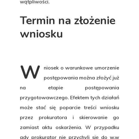
wątpliwości.
O Kancelarii
Termin na złożenie
Specjalizacje
wniosku
Zasady
świadczenia u
Aktualności
W
niosek
o warunkowe umorzenie
postępowania można złożyć już
Kontakt
na etapie postępowania
przygotowawczego. Efektem tych działań
O Kancelarii
może stać się poparcie treści wniosku
przez prokuratora i skierowanie go
Specjalizacje
zamiast aktu oskarżenia. W przypadku
gdy prokurator nie przychyli się do w.w